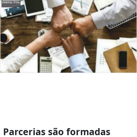
Dicas
para
Parcerias são formadas
fazer