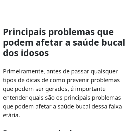
Bem-
estar
Principais problemas que
na
podem afetar a saúde bucal
terceira
idade:
dos idosos
5
dicas
para
Primeiramente, antes de passar quaisquer
uma
tipos de dicas de como prevenir problemas
saúde
que podem ser gerados, é importante
de
entender quais são os principais problemas
qualidade
que podem afetar a saúde bucal dessa faixa
etária.